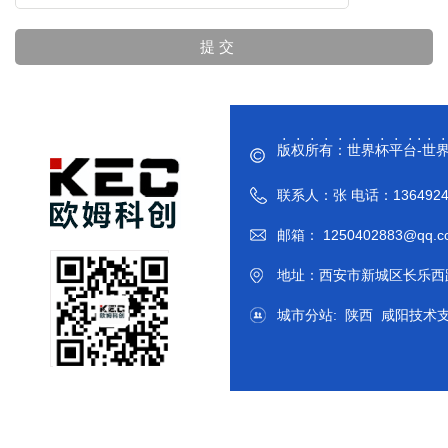
版权所有：世界杯平台-世
联系人：张 电话：136492444
邮箱： 1250402883@qq
地址：西安市新城区长乐西路
城市分站
:
陕西
咸阳
技术