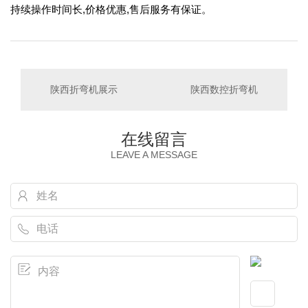
持续操作时间长,价格优惠,售后服务有保证。
陕西折弯机展示
陕西数控折弯机
在线留言
LEAVE A MESSAGE