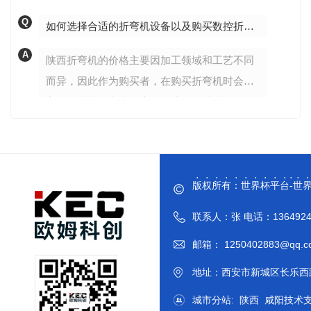
Q
如何选择合适的折弯机设备以及购买数控折弯机的准备工作是什么？
A
陕西折弯机的价格主要因加工领域和工艺不同
而异，因此作为购买者，在购买折弯机时会将
它们作为综合考虑因素。因此，可以从零件的
用途、可能的挠度和弯曲半径等方面选择购买
哪种弯曲机。当然，作为决策者，有责任详细
了解设备的性能、加工范围、加工功能、加工
精度等。 事实上，这一责任非常严重。一旦选
版权所有：世界杯平台-世
择不当，生产成本就会上升，折弯机无法收...
联系人：张 电话：136492444
邮箱： 1250402883@qq
地址：西安市新城区长乐西路
城市分站
:
陕西
咸阳
技术