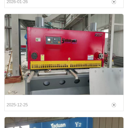
2026-01-26
剪钛合金20/2500.4*2500两台剪世界杯平台-世界杯（中国）官方 调试培训结束,感谢宝鸡苟总信任。
2025-12-25