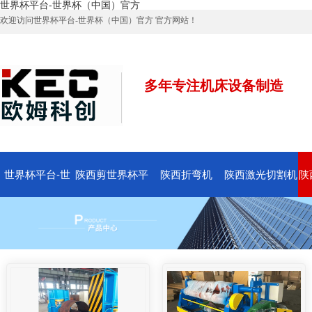
世界杯平台-世界杯（中国）官方
欢迎访问世界杯平台-世界杯（中国）官方 官方网站！
多年专注机床设备制造
世界杯平台-世
陕西剪世界杯平
陕西折弯机
陕西激光切割机
陕
界杯（中国）官
台-世界杯（中
台
方世界杯平台-
国）官方
世界杯（中国）