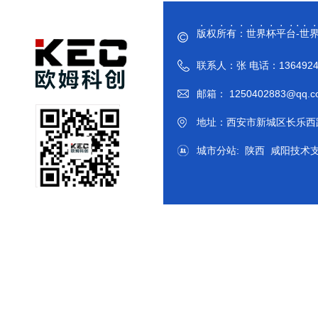
版权所有：世界杯平台-世
联系人：张 电话：136492444
邮箱： 1250402883@qq
地址：西安市新城区长乐西路
城市分站
:
陕西
咸阳
技术