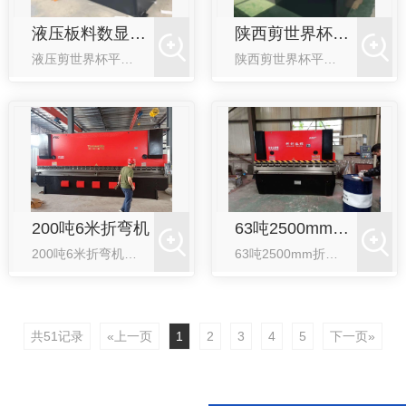
液压板料数显剪世界杯平台-世界杯（中国）官方
陕西剪世界杯平台-世界杯（中国）官方 细节
液压剪世界杯平台-世界杯（中国）官方 的工作原理：当机器左端油缸上腔进油时活塞下降，而同时其下腔的油进入右端油缸的上腔使活塞下降，从而**了刀架的平行移功。当串联油路中的油量增加或减少时，刀架的剪切角即此变。当剪切两铜板时，剪四
陕西剪世界杯平台-世界杯（中国）官方 油缸的工作原理：剪世界杯平台-世界杯（中国）官方 剪切后应能**被剪板料剪切面的直线度和平行度要求，并尽量减少板材扭曲，以获得高质量的工件。剪世界杯平台-世界杯（中国）官方 的上刀片固定在刀架上，下刀片固定在工作台上。 工作台上安装有托料球，以便
200吨6米折弯机
63吨2500mm折弯机
200吨6米折弯机安全就位，郑总生意兴隆！
63吨2500mm折弯机安全到位
共51记录
«上一页
1
2
3
4
5
下一页»