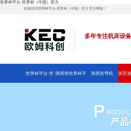
世界杯平台-世界杯（中国）官方
欢迎访问世界杯平台-世界杯（中国）官方 官方网站！
多年专注机床设
世界杯平台-世
陕西剪世界杯平
陕西折弯机
陕西
界杯（中国）官
台-世界杯（中
方世界杯平台-
国）官方
世界杯（中国）