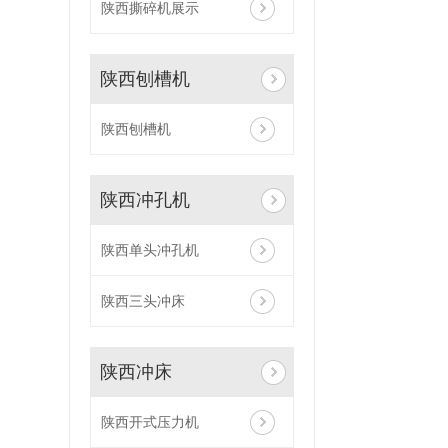
陕西撕碎机展示
陕西刨槽机
陕西刨槽机
陕西冲孔机
陕西单头冲孔机
陕西三头冲床
陕西冲床
陕西开式压力机