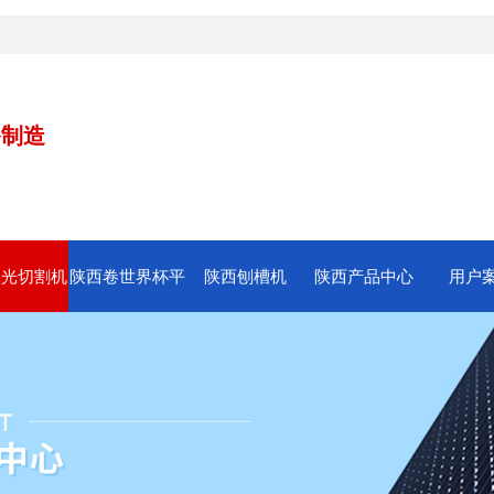
备制造
激光切割机
陕西卷世界杯平
陕西刨槽机
陕西产品中心
用户
台-世界杯（中
国）官方