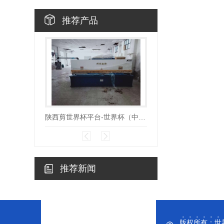
推荐产品
陕西剪世界杯平台-世界杯（中国）官方 生产
推荐新闻
版权所有：世