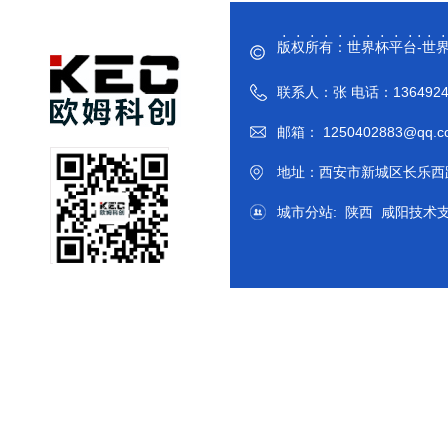
版权所有：世界杯平台-世
联系人：张 电话：136492444
邮箱： 1250402883@qq
地址：西安市新城区长乐西路
城市分站
:
陕西
咸阳
技术