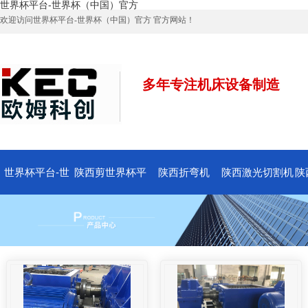
世界杯平台-世界杯（中国）官方
欢迎访问世界杯平台-世界杯（中国）官方 官方网站！
多年专注机床设备制造
世界杯平台-世
陕西剪世界杯平
陕西折弯机
陕西激光切割机
陕
界杯（中国）官
台-世界杯（中
台
方世界杯平台-
国）官方
世界杯（中国）