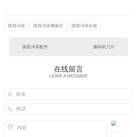
陕西冲床
陕西冲床哪家好
陕西冲床价格
陕西冲床配件
撕碎机刀片
在线留言
LEAVE A MESSAGE