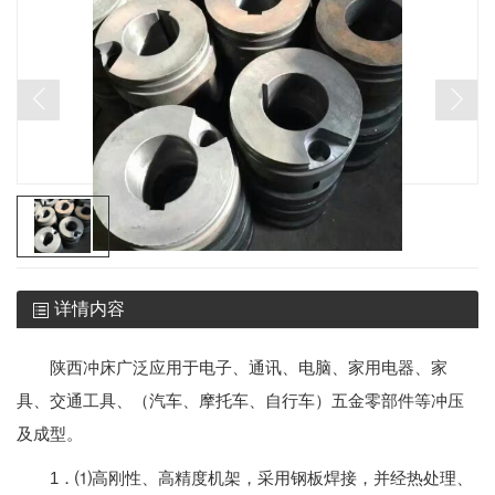
官方
详情内容
陕西冲床广泛应用于电子、通讯、电脑、家用电器、家
具、交通工具、（汽车、摩托车、自行车）五金零部件等冲压
及成型。
1．⑴高刚性、高精度机架，采用钢板焊接，并经热处理、