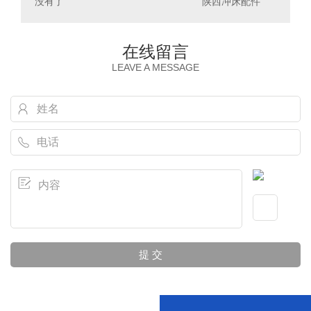
没有了
陕西冲床配件
在线留言
LEAVE A MESSAGE