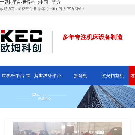
世界杯平台-世界杯（中国）官方
欢迎访问世界杯平台-世界杯（中国）官方 官方网站！
多年专注机床设备制造
世界杯平台-世
剪世界杯平台-
折弯机
激光切割机
卷
界杯（中国）官
世界杯（中国）
世
方世界杯平台-
官方
世界杯（中国）