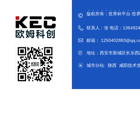
版权所有：世界杯平台-世
联系人：张 电话：136492444
邮箱： 1250402883@qq
地址：西安市新城区长乐西路
城市分站
:
陕西
咸阳
技术