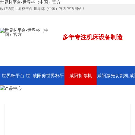
世界杯平台-世界杯（中国）官方
欢迎访问世界杯平台-世界杯（中国）官方 官方网站！
多年专注机床设备制造
世界杯平台-世
咸阳剪世界杯平
咸阳折弯机
咸阳激光切割机
咸
界杯（中国）官
台-世界杯（中
台
方世界杯平台-
国）官方
世界杯（中国）