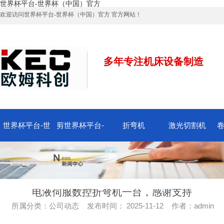
世界杯平台-世界杯（中国）官方
欢迎访问世界杯平台-世界杯（中国）官方 官方网站！
多年专注机床设备制造
世界杯平台-世
剪世界杯平台-
折弯机
激光切割机
卷
界杯（中国）官
世界杯（中国）
世
方世界杯平台-
官方
电液伺服数控折弯机一台，感谢支持
所属分类：公司动态 发布时间： 2025-11-12 作者：admin
世界杯（中国）