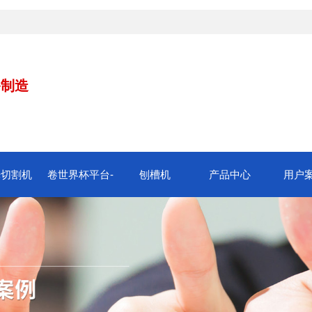
备制造
光切割机
卷世界杯平台-
刨槽机
产品中心
用户
世界杯（中国）
官方