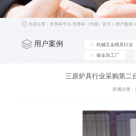
官方
当前位置：
世界杯平台-世界杯（中国）官方
>
用户案例
用户案例
机械五金模具行业
钣金加工厂
三原炉具行业采购第二台
所属分类：炉