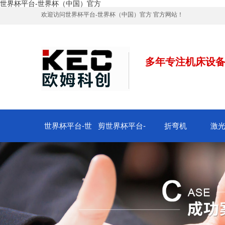
世界杯平台-世界杯（中国）官方
欢迎访问世界杯平台-世界杯（中国）官方 官方网站！
多年专注机床设
世界杯平台-世
剪世界杯平台-
折弯机
激
界杯（中国）官
世界杯（中国）
方世界杯平台-
官方
世界杯（中国）