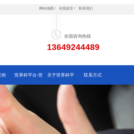
网站地图 /
在线留言 /
联系我们
全国咨询热线
13649244489
案例
世界杯平台-世
关于世界杯平
联系方式
界杯（中国）官
台-世界杯（中
方
国）官方