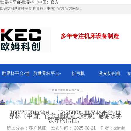
世界杯平台-世界杯（中国）官方
欢迎访问世界杯平台-世界杯（中国）官方 官方网站！
多年专注机床设备制造
世界杯平台-世
剪世界杯平台-
折弯机
激光切割机
卷
界杯（中国）官
世界杯（中国）
世
方世界杯平台-
官方
160/2500折弯机，12/2500剪世界杯平台-世
界杯（中国）官方 调试完美结束。感谢水务
领导的信任。
所属分类：客户见证 发布时间： 2025-08-21 作者：admin
世界杯（中国）