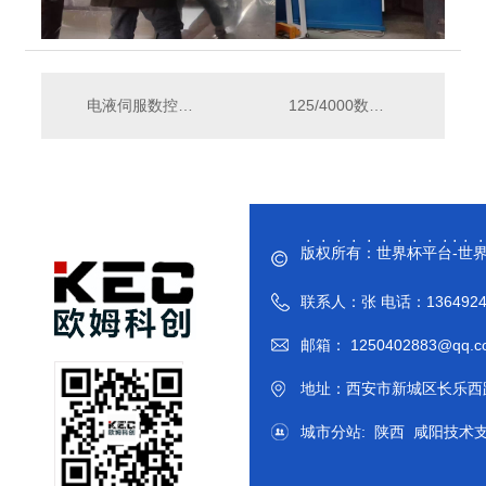
电液伺服数控折弯机一台，感谢支持
125/4000数控折弯机调试,祝杨总陈总生意兴隆
版权所有：世界杯平台-世
联系人：张 电话：136492444
邮箱： 1250402883@qq
地址：西安市新城区长乐西路
城市分站
:
陕西
咸阳
技术