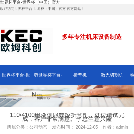
世界杯平台-世界杯（中国）官方
欢迎访问世界杯平台-世界杯（中国）官方 官方网站！
多年专注机床设备制造
世界杯平台-世
剪世界杯平台-
折弯机
激光切割机
卷
界杯（中国）官
世界杯（中国）
世
方世界杯平台-
官方
110/4100电液伺服数控折弯机，就位调试完
成，客户非常满意。李总生意兴隆
所属分类：公司动态 发布时间： 2024-12-05 作者：admin
世界杯（中国）