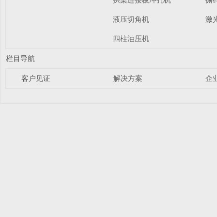
液压切角机
激
四柱油压机
栏目导航
客户见证
解决方案
企