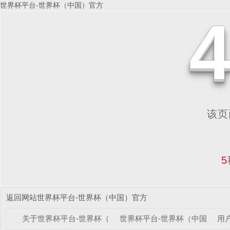
世界杯平台-世界杯（中国）官方
该页面
5
返回网站世界杯平台-世界杯（中国）官方
关于世界杯平台-世界杯（中国）官方
世界杯平台-世界杯（中国）官方
用